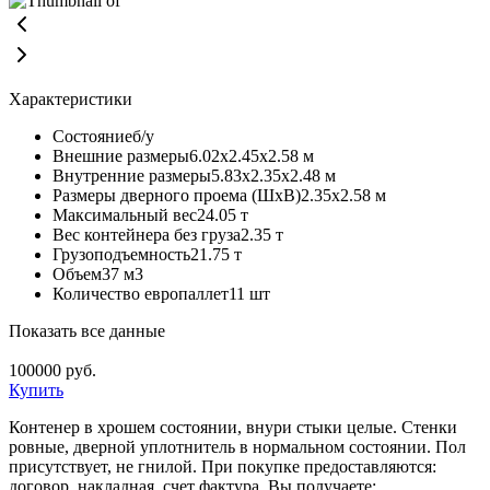
Характеристики
Состояние
б/у
Внешние размеры
6.02х2.45х2.58 м
Внутренние размеры
5.83х2.35х2.48 м
Размеры дверного проема (ШхВ)
2.35х2.58 м
Максимальный вес
24.05 т
Вес контейнера без груза
2.35 т
Грузоподъемность
21.75 т
Объем
37 м3
Количество европаллет
11 шт
Показать все данные
100000
руб.
Купить
Контенер в хрошем состоянии, внури стыки целые. Стенки
ровные, дверной уплотнитель в нормальном состоянии. Пол
присутствует, не гнилой. При покупке предоставляются:
договор, накладная, счет фактура. Вы получаете: