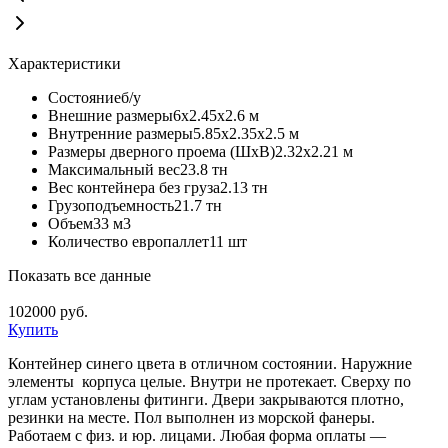
Характеристики
Состояние
б/у
Внешние размеры
6х2.45х2.6 м
Внутренние размеры
5.85х2.35х2.5 м
Размеры дверного проема (ШхВ)
2.32х2.21 м
Максимальный вес
23.8 тн
Вес контейнера без груза
2.13 тн
Грузоподъемность
21.7 тн
Объем
33 м3
Количество европаллет
11 шт
Показать все данные
102000
руб.
Купить
Контейнер синего цвета в отличном состоянии. Наружние
элементы корпуса целые. Внутри не протекает. Сверху по
углам установлены фитинги. Двери закрываются плотно,
резинки на месте. Пол выполнен из морской фанеры.
Работаем с физ. и юр. лицами. Любая форма оплаты —