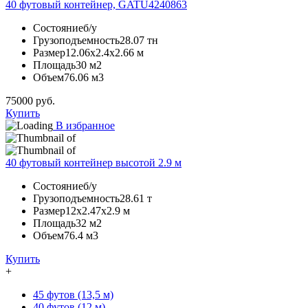
40 футовый контейнер, GATU4240863
Состояние
б/у
Грузоподъемность
28.07 тн
Размер
12.06х2.4х2.66 м
Площадь
30 м2
Объем
76.06 м3
75000
руб.
Купить
В избранное
40 футовый контейнер высотой 2.9 м
Состояние
б/у
Грузоподъемность
28.61 т
Размер
12х2.47х2.9 м
Площадь
32 м2
Объем
76.4 м3
Купить
+
45 футов (13,5 м)
40 футов (12 м)