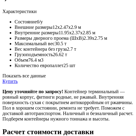
Характеристики
Состояние
б/у
Внешние размеры
12х2.47х2.9 м
Внутренние размеры
11.95х2.37х2.85 м
Размеры дверного проема (ШхВ)
2.39х2.75 м
Максимальный вес
30.5 т
Вес контейнера без груза
2.7 т
Грузоподъемность
26.62 т
Объем
76.4 м3
Количество европаллет
25 шт
Показать все данные
Купить
Цену уточняйте по запросу!
Контейнер терминальный —
ровный корпус, фитинги родные, не ржавый. Внутренняя
поверхность сухая с покрытием антикорройным от ржавчины.
Пол в хорошем состоянии, ремонта не требует. Поможем с
доставкой автотранспортом. Наличный и безналичный расчет.
Подберем контейнеры нужного тоннажа и высоты.
Расчет стоимости доставки