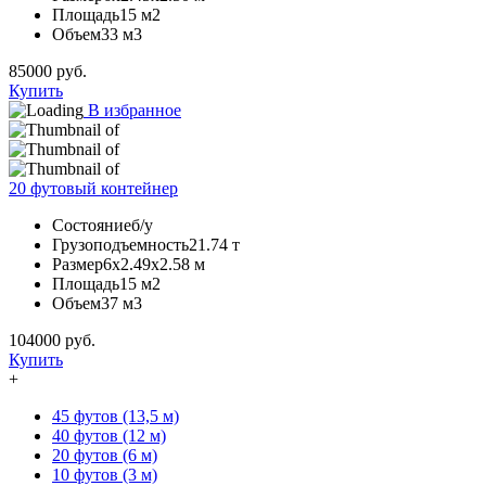
Площадь
15 м2
Объем
33 м3
85000
руб.
Купить
В избранное
20 футовый контейнер
Состояние
б/у
Грузоподъемность
21.74 т
Размер
6х2.49х2.58 м
Площадь
15 м2
Объем
37 м3
104000
руб.
Купить
+
45 футов (13,5 м)
40 футов (12 м)
20 футов (6 м)
10 футов (3 м)