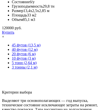
Состояние
б/у
Грузоподъемность
29,8 тн
Размер
13,4х2,5х2,85 м
Площадь
33 м2
Объем
85,1 м3
120000
руб.
Купить
+
45 футов (13,5 м)
40 футов (12 м)
20 футов (6 м)
10 футов (3 м)
5 тонн (2,64 м)
3 тонны (2,1 м)
Критерии выбора
Выделяют три основополагающих — год выпуска,
техническое состояние исключающее затраты на ремонт,
качество покраски. Тара рассчитана на долгосрочное