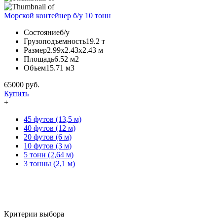
Морской контейнер б/у 10 тонн
Состояние
б/у
Грузоподъемность
19.2 т
Размер
2.99х2.43х2.43 м
Площадь
6.52 м2
Объем
15.71 м3
65000
руб.
Купить
+
45 футов (13,5 м)
40 футов (12 м)
20 футов (6 м)
10 футов (3 м)
5 тонн (2,64 м)
3 тонны (2,1 м)
Критерии выбора